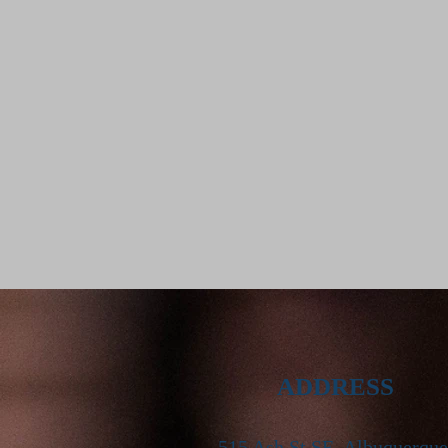
ADDRESS
515 Ash St SE, Albuquerque