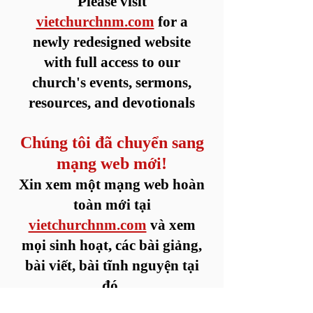
Please visit
vietchurchnm.com
for a
newly redesigned website
with full access to our
church's events, sermons,
resources, and devotionals
Chúng tôi đã chuyển sang
mạng web mới!
Xin xem một mạng web hoàn
toàn mới tại
vietchurchnm.com
và xem
mọi sinh hoạt, các bài giảng,
bài viết, bài tĩnh nguyện tại
đó.