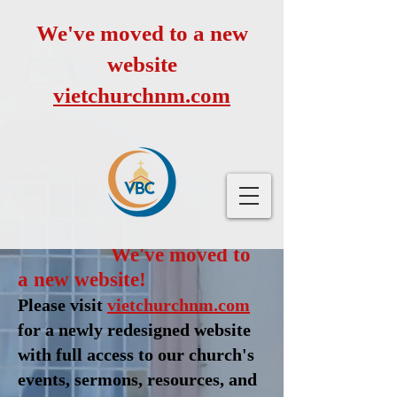
We've moved to a new
website
vietchurchnm.com
We've moved to
a new website!
Please visit
vietchurchnm.com
for a newly redesigned website
with full access to our church's
events, sermons, resources, and