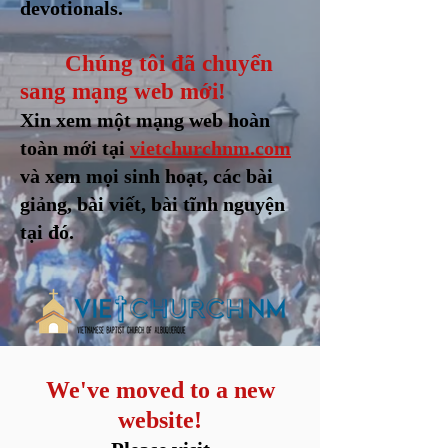
devotionals.
Chúng tôi đã chuyển
sang mạng web mới!
Xin xem một mạng web hoàn
toàn mới tại
vietchurchnm.com
và xem mọi sinh hoạt, các bài
giảng, bài viết, bài tĩnh nguyện
tại đó.
We've moved to a new
website!