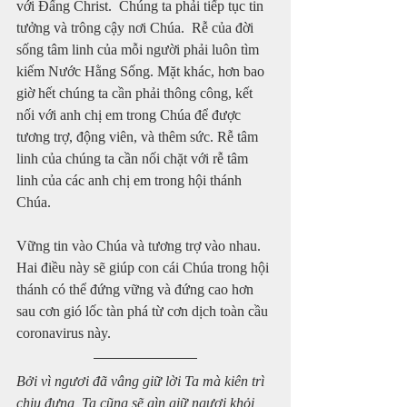
với Đấng Christ.  Chúng ta phải tiếp tục tin 
tưởng và trông cậy nơi Chúa.  Rễ của đời 
sống tâm linh của mỗi người phải luôn tìm 
kiếm Nước Hằng Sống. Mặt khác, hơn bao 
giờ hết chúng ta cần phải thông công, kết 
nối với anh chị em trong Chúa để được 
tương trợ, động viên, và thêm sức. Rễ tâm 
linh của chúng ta cần nối chặt với rễ tâm 
linh của các anh chị em trong hội thánh 
Chúa.  
Vững tin vào Chúa và tương trợ vào nhau.  
Hai điều này sẽ giúp con cái Chúa trong hội 
thánh có thể đứng vững và đứng cao hơn 
sau cơn gió lốc tàn phá từ cơn dịch toàn cầu 
coronavirus này. 
Bởi vì ngươi đã vâng giữ lời Ta mà kiên trì 
chịu đựng, Ta cũng sẽ gìn giữ ngươi khỏi 