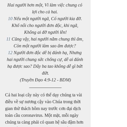
Hai người hơn một, Vì làm việc chung có 
lợi cho cả hai. 
10
 Nếu một người ngã, Có người kia đỡ. 
Khổ nỗi cho người đơn độc, khi ngã, 
Không ai đỡ người lên!
11
 Cũng vậy, hai người nằm chung thì ấm, 
Còn một người làm sao ấm được? 
12
 Người đơn độc dễ bị đánh hạ, Nhưng 
hai người chung sức chống cự, dễ ai đánh 
hạ được sao? Dây ba tao không dễ gì bứt 
đứt.
(Truyền Đạo 4:9-12 - BDM)
Cả hai loại cây này có thể dạy chúng ta vài 
điều về sự nương cậy vào Chúa trong thời 
gian thử thách hôm nay trước cơn đại dịch 
toàn cầu coronavirus. Một mặt, mỗi ngày 
chúng ta càng phải có quan hệ sâu đậm hơn 